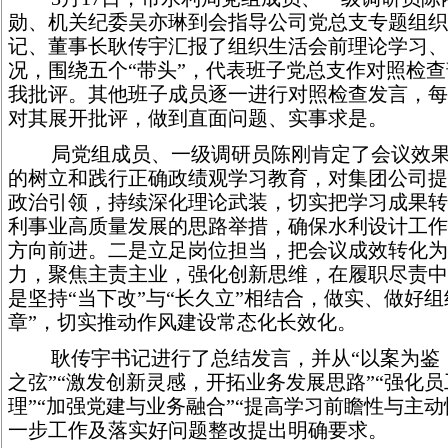
勋、机关纪委吴亦琳到会指导公司党总支专题组织
记、董事长耿传宇汇报了组织生活会前理论学习、
况，围绕五个“带头”，代表班子党总支作对照检
我批评。其他班子成员逐一进行对照检查发言，每
对其展开批评，做到直面问题、实事求是。
局党组成员、一级调研员陈刚肯定了会议效
的树立和践行正确政绩观学习教育，对集团公司提
政治引领，持续深化理论武装，切实把学习成果转
利事业高质量发展的思路举措，确保水利设计工作
方向前进。二是立足岗位担当，把会议成效转化为
力，聚焦主责主业，强化创新思维，在履职尽责中
是坚持“当下改”与“长久立”相结合，做实、做好组
章”，切实推动作风建设常态化长效化。
耿传宇书记进行了总结发言，并从“以案为鉴
之弦”“激发创新灵感，开拓业务发展思路”“强化
理”“加强党建与业务融合”“提高学习前瞻性与主动
一步工作及落实好问题整改提出明确要求。